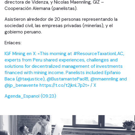
directora de Videnza, y Nicolas Maennling, GIZ –
Cooperación Alemana (panelistas).
Asistieron alrededor de 20 personas representando la
sociedad civil, las empresas privadas (minerías), y el
gobierno peruano.
Enlaces:
IGF Mining en X: «This morning at #ResourceTaxationLAC,
experts from Peru shared experiences, challenges and
solutions for decentralized management of investments
financed with mining income. Panelists included Epifanio
Baca (@taxjustice), @BustamantePao18, @nmaennling and
@jp_benavente https://t.co/t2jknL7p2t» / X
Agenda_Espanol (09.23)