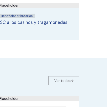
Beneficios tributarios
Beneficios
ISC a los casinos y tragamonedas
Denunci
tributar
Ver todos