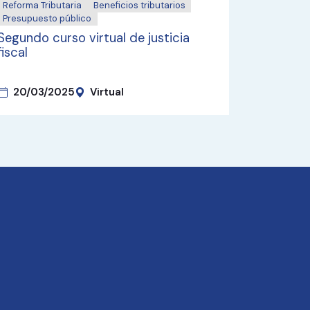
Reforma Tributaria
Beneficios tributarios
Reforma Tr
Presupuesto público
Presupues
Segundo curso virtual de justicia
Conferen
fiscal
Tributac
en Améri
20/03/2025
Virtual
30/09