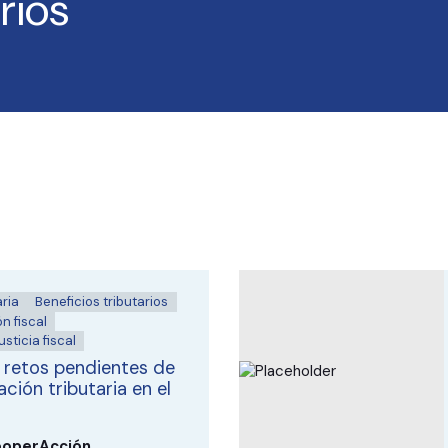
rios
ria
Beneficios tributarios
n fiscal
sticia fiscal
s retos pendientes de
ación tributaria en el
operAcción