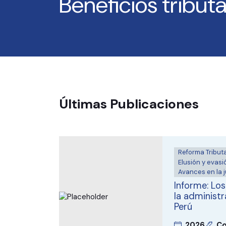
Beneficios tributa
Últimas Publicaciones
Reforma Tributa
Elusión y evasió
Avances en la ju
Informe: Lo
la administr
Perú
2026
Co